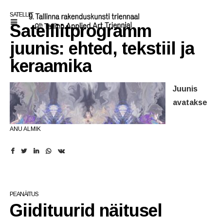
SATELLIIT
Satelliitprogramm
juunis: ehted, tekstiil ja
keraamika
Juunis
avatakse
ANU ALMIK
PEANÄITUS
Giidituurid näitusel
triennaali sateliitprogrammis ehtekunstnik Sarah