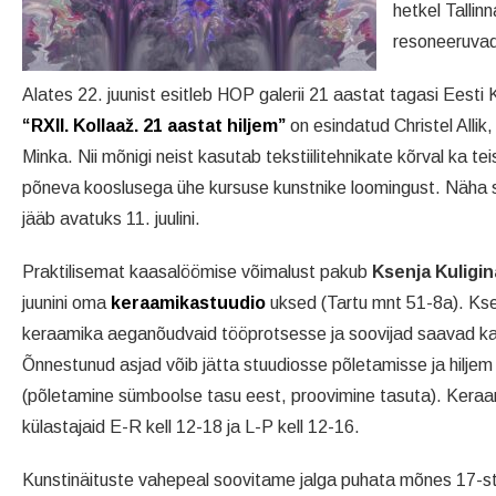
hetkel Talli
resoneeruvad
Alates 22. juunist esitleb HOP galerii 21 aastat tagasi Eesti
“RXII. Kollaaž. 21 aastat hiljem”
on esindatud Christel Allik,
Minka. Nii mõnigi neist kasutab tekstiilitehnikate kõrval ka te
põneva kooslusega ühe kursuse kunstnike loomingust. Näha saab
jääb avatuks 11. juulini.
Praktilisemat kaasalöömise võimalust pakub
Ksenja Kuligin
juunini oma
keraamikastuudio
uksed (Tartu mnt 51-8a). Kse
keraamika aeganõudvaid tööprotsesse ja soovijad saavad ka 
Õnnestunud asjad võib jätta stuudiosse põletamisse ja hilje
(põletamine sümboolse tasu eest, proovimine tasuta). Kera
külastajaid E-R kell 12-18 ja L-P kell 12-16.
Kunstinäituste vahepeal soovitame jalga puhata mõnes 17-st 