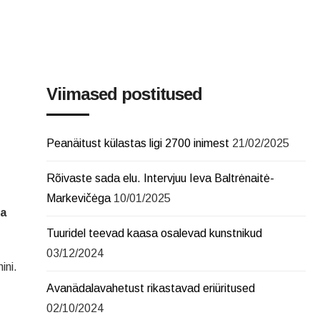
Viimased postitused
l
Peanäitust külastas ligi 2700 inimest
21/02/2025
Rõivaste sada elu. Intervjuu Ieva Baltrėnaitė-
Markevičėga
10/01/2025
ja
Tuuridel teevad kaasa osalevad kunstnikud
03/12/2024
ini.
Avanädalavahetust rikastavad eriüritused
02/10/2024