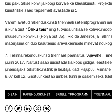
kus pakutakse kohvi ja koogi kõrvale ka klaasikunsti. Projekt
kunstnikke saad täpsemalt avastada
siit
.
Varem avatud rakenduskunsti triennaali satelliitprogrammi näi
isikunäitust
“Õhku täis”
ning tutvuda unikaalse kohvikumööb
muuseumi kohvikus (Põhja pst 35). Rio de Janeiros ja Talli
materjalina on duo kasutanud äraviskamisele minevat nõuko
7. Tallinna rakenduskunsti triennaali peanäitus
“Ajavahe. Time
juulini 2017. Näitust saab uudistada ka koos giidiga, eestike
juhendajaks tekstiilikunstnik ja leiutaja Kadi Pajupuu. Viiman
8.07 kell 12. Giidituur kestab umbes tunni ja osalemiseks tul
DISAIN
RAKENDUSKUNST
SATELLIITPROGRAMM
TRIENNAAL