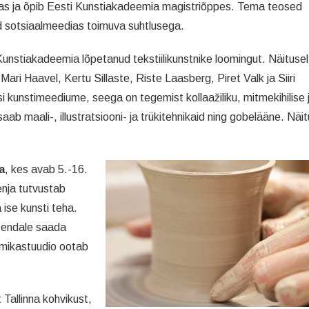
nnas ja õpib Eesti Kunstiakadeemia magistriõppes. Tema teosed
 sotsiaalmeedias toimuva suhtlusega.
 Kunstiakadeemia lõpetanud tekstiilikunstnike loomingut. Näitusel
 Mari Haavel, Kertu Sillaste, Riste Laasberg, Piret Valk ja Siiri
isi kunstimeediume, seega on tegemist kollaažiliku, mitmekihilise 
 maali-, illustratsiooni- ja trükitehnikaid ning gobelääne. Näit
a
, kes avab 5.-16.
nja tutvustab
ise kunsti teha.
m endale saada
amikastuudio ootab
Tallinna kohvikust,