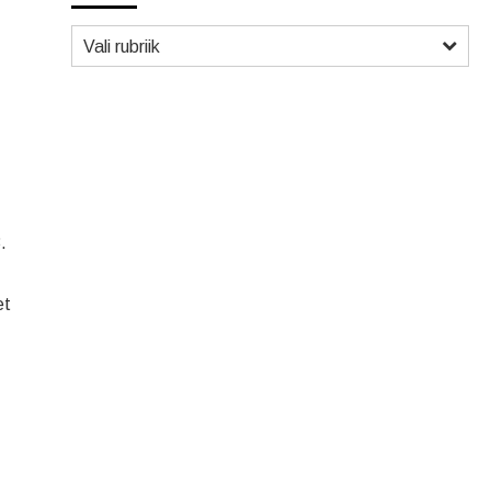
Vali rubriik
.
et