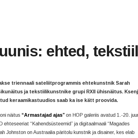
uunis: ehted, tekstii
akse triennaali sateliitprogrammis ehtekunstnik Sarah
ikunäitus ja tekstiilikunstnike grupi RXII ühisnäitus. Ksen
atud keraamikastuudios saab ka ise kätt proovida.
oni näitus
“Armastajad ajas”
on HOP galeriis avatud 1.-20. juun
 ehteseeriat “Kahendsüsteemid” ja digitaalmaali “Magades
ah Johnston on Austraalia päritolu kunstnik ja disainer, kes elab