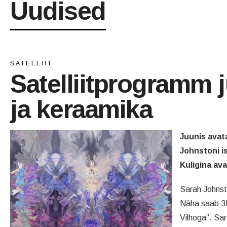
Uudised
SATELLIIT
Satelliitprogramm j
ja keraamika
Juunis avat
Johnstoni is
Kuligina av
Sarah Johnst
Näha saab 3D
Vilhoga”. Sar