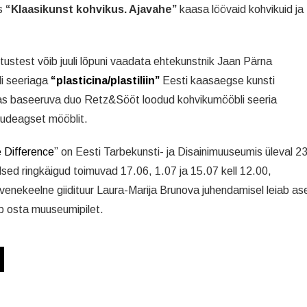
is
“Klaasikunst kohvikus. Ajavahe”
kaasa löövaid kohvikuid ja
tustest võib juuli lõpuni vaadata ehtekunstnik Jaan Pärna
li seeriaga
“plasticina/plastiliin”
Eesti kaasaegse kunsti
nnas baseeruva duo Retz&Sööt loodud kohvikumööbli seeria
gudeagset mööblit.
 Difference”
on Eesti Tarbekunsti- ja Disainimuuseumis üleval 23
elsed ringkäigud toimuvad 17.06, 1.07 ja 15.07 kell 12.00,
e venekeelne giidituur Laura-Marija Brunova juhendamisel leiab as
eb osta muuseumipilet.