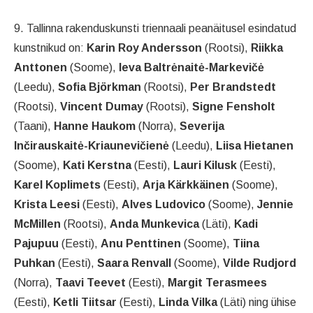
9. Tallinna rakenduskunsti triennaali peanäitusel esindatud
kunstnikud on:
Karin Roy Andersson
(Rootsi),
Riikka
Anttonen
(Soome),
Ieva Baltrėnaitė-Markevičė
(Leedu),
Sofia Björkman
(Rootsi),
Per Brandstedt
(Rootsi),
Vincent Dumay
(Rootsi),
Signe Fensholt
(Taani),
Hanne Haukom
(Norra),
Severija
Inčirauskaitė-Kriaunevičienė
(Leedu),
Liisa Hietanen
(Soome),
Kati Kerstna
(Eesti),
Lauri Kilusk
(Eesti),
Karel Koplimets
(Eesti),
Arja Kärkkäinen
(Soome),
Krista Leesi
(Eesti),
Alves Ludovico
(Soome),
Jennie
McMillen
(Rootsi),
Anda Munkevica
(Läti),
Kadi
Pajupuu
(Eesti),
Anu Penttinen
(Soome),
Tiina
Puhkan
(Eesti),
Saara Renvall
(Soome),
Vilde Rudjord
(Norra),
Taavi Teevet
(Eesti),
Margit Terasmees
(Eesti),
Ketli Tiitsar
(Eesti),
Linda Vilka
(Läti) ning ühise