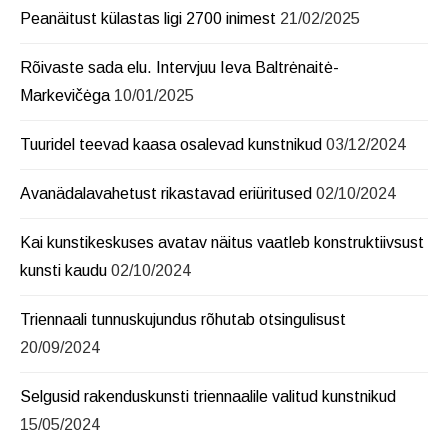
Peanäitust külastas ligi 2700 inimest
21/02/2025
Rõivaste sada elu. Intervjuu Ieva Baltrėnaitė-
Markevičėga
10/01/2025
Tuuridel teevad kaasa osalevad kunstnikud
03/12/2024
Avanädalavahetust rikastavad eriüritused
02/10/2024
Kai kunstikeskuses avatav näitus vaatleb konstruktiivsust
kunsti kaudu
02/10/2024
Triennaali tunnuskujundus rõhutab otsingulisust
20/09/2024
Selgusid rakenduskunsti triennaalile valitud kunstnikud
15/05/2024