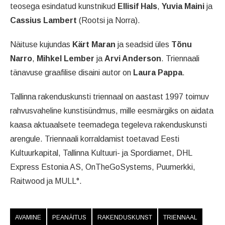
teosega esindatud kunstnikud
Ellisif Hals
,
Yuvia Maini
ja
Cassius Lambert
(Rootsi ja Norra).
Näituse kujundas
Kärt Maran
ja seadsid üles
Tõnu
Narro
,
Mihkel Lember
ja
Arvi Anderson
. Triennaali
tänavuse graafilise disaini autor on
Laura Pappa
.
Tallinna rakenduskunsti triennaal on aastast 1997 toimuv
rahvusvaheline kunstisündmus, mille eesmärgiks on aidata
kaasa aktuaalsete teemadega tegeleva rakenduskunsti
arengule. Triennaali korraldamist toetavad Eesti
Kultuurkapital, Tallinna Kultuuri- ja Spordiamet, DHL
Express Estonia AS, OnTheGoSystems, Puumerkki,
Raitwood ja MULL°.
AVAMINE
PEANÄITUS
RAKENDUSKUNST
TRIENNAAL