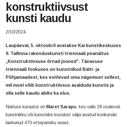
konstruktiivsust
kunsti kaudu
2/10/2024
Laupäeval, 5. oktoobril avatakse Kai kunstikeskuses
9. Tallinna rakenduskunsti triennaali peanäitus
„Konstruktiivsuse õrnad jooned“. Tänavuse
triennaali fookuses on kunstnikud Balti- ja
Põhjamaadest, kes esitlevad oma nägemust sellest,
mil moel võib konstruktiivsus avalduda kunstis ja
olla selle kaudu abiks ka elus.
Näituse kuraator on
Maret Sarapu
, kes valis 28 osalevat
kunstnikku või kunstnike kooslust välja avatud konkursile
laekunud 470 ettepaneku seast.