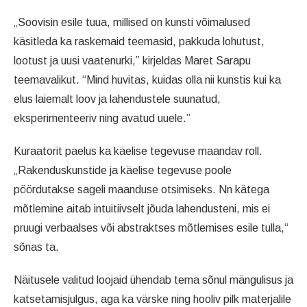
„Soovisin esile tuua, millised on kunsti võimalused
käsitleda ka raskemaid teemasid, pakkuda lohutust,
lootust ja uusi vaatenurki,” kirjeldas Maret Sarapu
teemavalikut. “Mind huvitas, kuidas olla nii kunstis kui ka
elus laiemalt loov ja lahendustele suunatud,
eksperimenteeriv ning avatud uuele.”
Kuraatorit paelus ka käelise tegevuse maandav roll.
„Rakenduskunstide ja käelise tegevuse poole
pöördutakse sageli maanduse otsimiseks. Nn kätega
mõtlemine aitab intuitiivselt jõuda lahendusteni, mis ei
pruugi verbaalses või abstraktses mõtlemises esile tulla,“
sõnas ta.
Näitusele valitud loojaid ühendab tema sõnul mängulisus ja
katsetamisjulgus, aga ka värske ning hooliv pilk materjalile