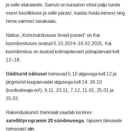
ja selle elukaarele. Samuti on kuraatori sõnul palju tunda
muret kestlikkuse ja selle pärast, kuidas hoida inimest ning
tema vaimset tasakaalu.
Näitus „Konstruktiivsuse õrnad jooned“ on Kai
kunstikeskuses avatud 5.10.2024–16.02.2025. Kai
kunstikeskus on avatud kolmapäevast pühapäevani kell
12–18.
Giiditurid näitusel
toimuvad 5.10 algusega kell 12 ja
järgmistel kuupäevadel algusega kell 14: 26.10
(koolivaheaja eri!), 9.11, 23.11, 7.12, 11.01, 25.01 ja
15.02.
Rakenduskunsti triennaali saadab ka kirev
satelliitprogramm 20 sündmusega
, täpsem ülevaade
toimuvast
siin
.