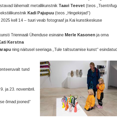
ustavad lähemalt metallikunstnik
Taavi Teevet
(teos „Tsentrifug
ekstiilikunstnik
Kadi Pajupuu
(teos „Hingekirjad“)
2025 kell 14 – tuuri veab fotograaf ja Kai kunstikeskuse
kunsti Triennaali Ühenduse esinaine
Merle Kasonen
ja oma
Kati Kerstna
arapu
ning näitusel seeriaga „Tule taltsutamise kunst“ esindatu
ienteeruvalt tund
9. ja 23. novembril.
suse õrnad jooned“