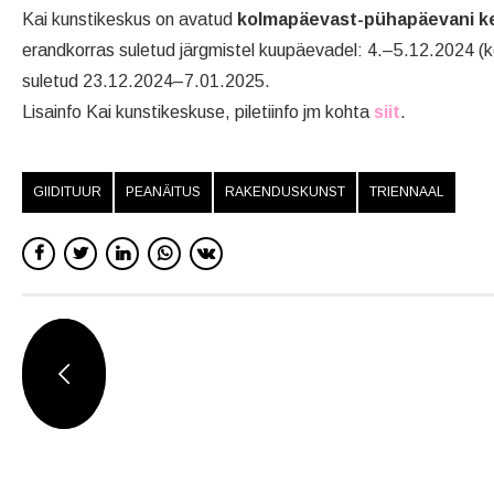
Kai kunstikeskus on avatud
kolmapäevast-pühapäevani ke
erandkorras suletud järgmistel kuupäevadel: 4.–5.12.2024 (k
suletud 23.12.2024–7.01.2025.
Lisainfo Kai kunstikeskuse, piletiinfo jm kohta
siit
.
GIIDITUUR
PEANÄITUS
RAKENDUSKUNST
TRIENNAAL