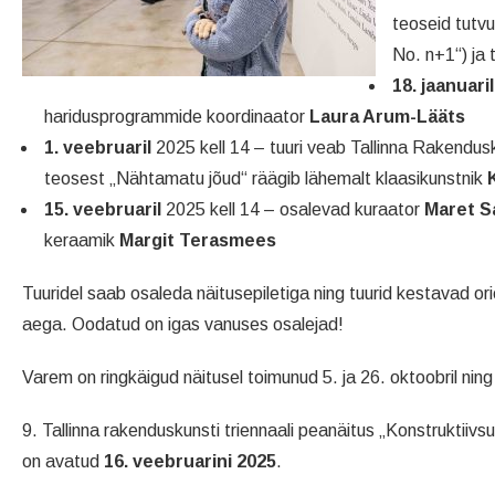
teoseid tutv
No. n+1“) ja t
18. jaanuaril
haridusprogrammide koordinaator
Laura Arum-Lääts
1. veebruaril
2025 kell 14 – tuuri veab Tallinna Rakendus
teosest „Nähtamatu jõud“ räägib lähemalt klaasikunstnik
15. veebruaril
2025 kell 14 – osalevad kuraator
Maret S
keraamik
Margit Terasmees
Tuuridel saab osaleda näitusepiletiga ning tuurid kestavad or
aega. Oodatud on igas vanuses osalejad!
Varem on ringkäigud näitusel toimunud 5. ja 26. oktoobril ning 
9. Tallinna rakenduskunsti triennaali peanäitus „Konstruktiiv
on avatud
16. veebruarini 2025
.