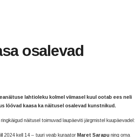
asa osalevad
eanäituse lahtioleku kolmel viimasel kuul ootab ees neli
kus löövad kaasa ka näitusel osalevad kunstnikud.
ringkäigud näitusel toimuvad laupäeviti järgmistel kuupäevadel:
il
2024 kell 14 – tuuri veab kuraator
Maret Sarapu
ning oma