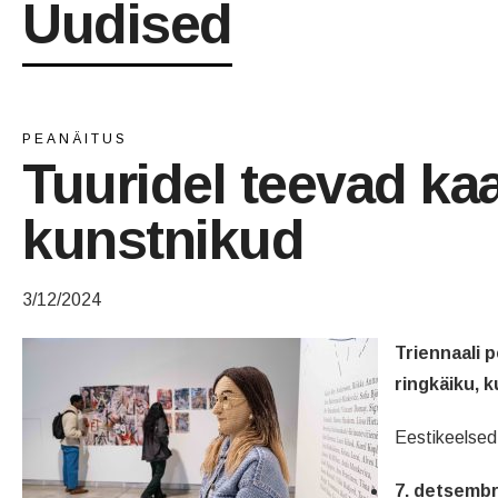
Uudised
PEANÄITUS
Tuuridel teevad ka
kunstnikud
3/12/2024
Triennaali p
ringkäiku, 
Eestikeelsed 
7. detsembr