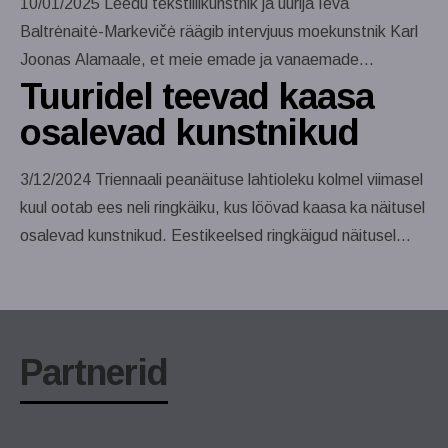
10/01/2025 Leedu tekstiilikunstnik ja uurija Ieva
kunstis. Kaasa tegi 28 kunstnikku […]
Baltrėnaitė-Markevičė räägib intervjuus moekunstnik Karl
Joonas Alamaale, et meie emade ja vanaemade
Tuuridel teevad kaasa
rõivakapid peidavad endas ootamatuid lugusid. Intervjuu
ilmus esmalt ajalehes KesKus (detsember 2024). Ieva
osalevad kunstnikud
Baltrėnaitė-Markevičė on omamoodi rõivalausuja, kes on
ette võtnud Leedu naiste rõivakappide sisu ning
3/12/2024 Triennaali peanäituse lahtioleku kolmel viimasel
kaardistanud nendega seotud mälestusi 1940-ndatest
kuul ootab ees neli ringkäiku, kus löövad kaasa ka näitusel
1970-ndateni. Ihaldusväärse ja igapäevase ning luksusliku
osalevad kunstnikud. Eestikeelsed ringkäigud näitusel
[…]
toimuvad laupäeviti järgmistel kuupäevadel: 7. detsembril
2024 kell 14 – tuuri veab kuraator Maret Sarapu ning oma
teoseid tutvustavad lähemalt metallikunstnik Taavi
Teevet (teos „Tsentrifugaal No. n+1“) ja tekstiilikunstnik
Partnerid
Kadi Pajupuu (teos „Hingekirjad“) 18. […]