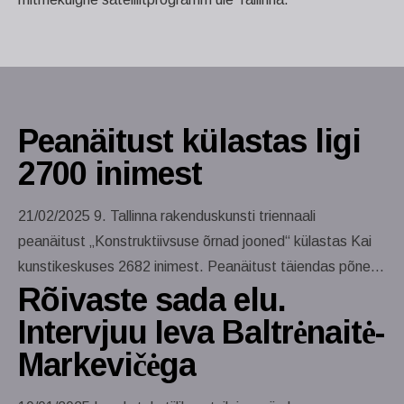
Peanäitust külastas ligi
2700 inimest
21/02/2025 9. Tallinna rakenduskunsti triennaali
peanäitust „Konstruktiivsuse õrnad jooned“ külastas Kai
kunstikeskuses 2682 inimest. Peanäitust täiendas põnev
Rõivaste sada elu.
satelliitprogramm 19 sündmusega üle Tallinna. Suur aitäh
kõigile kaasa teinud kunstnikele, näituse külastajatele ja
Intervjuu Ieva Baltrėnaitė-
korraldamisse panustanutele! Maret Sarapu kureeritud
Markevičėga
näitusel esitlesid kunstnikud Balti- ja Põhjamaadest oma
nägemust sellest, mil moel võib konstruktiivsus avalduda