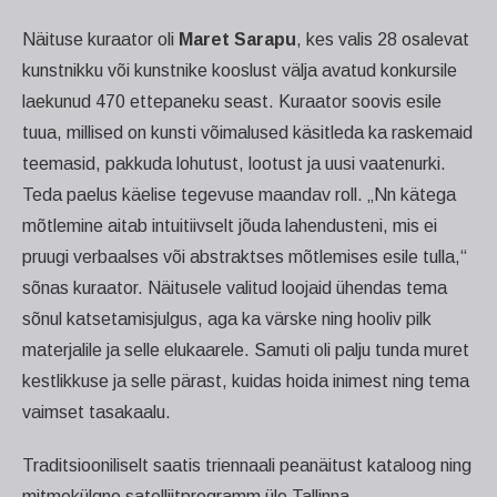
Näituse kuraator oli
Maret Sarapu
, kes valis 28 osalevat
kunstnikku või kunstnike kooslust välja avatud konkursile
laekunud 470 ettepaneku seast. Kuraator soovis esile
tuua, millised on kunsti võimalused käsitleda ka raskemaid
teemasid, pakkuda lohutust, lootust ja uusi vaatenurki.
Teda paelus käelise tegevuse maandav roll. „Nn kätega
mõtlemine aitab intuitiivselt jõuda lahendusteni, mis ei
pruugi verbaalses või abstraktses mõtlemises esile tulla,“
sõnas kuraator. Näitusele valitud loojaid ühendas tema
sõnul katsetamisjulgus, aga ka värske ning hooliv pilk
materjalile ja selle elukaarele. Samuti oli palju tunda muret
kestlikkuse ja selle pärast, kuidas hoida inimest ning tema
vaimset tasakaalu.
Traditsiooniliselt saatis triennaali peanäitust kataloog ning
mitmekülgne satelliitprogramm üle Tallinna.