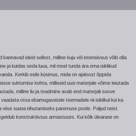
annavad ideid sellest, milline kuju või intensiivsus võib olla
ne ja kuidas seda luua, mil moel tunda ära oma isiklikud
kanda. Kerkib esile küsimus, mida on ajaloost õppida
isse suhtumise kohta, milliseid uusi materjale võime leiutada
hutada, milline ilu ja teadmine avab end materjali soove
vaadata otsa ebamugavatele teemadele nii isiklikul kui ka
ida viise suuna nihutamiseks paremuse poole. Paljud neist
geldub konstruktiivsus armastuses. Kui kõik ülearune on