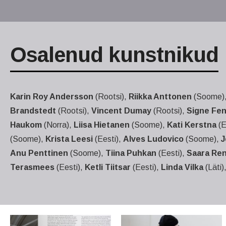
Osalenud kunstnikud
Karin Roy Andersson
(Rootsi),
Riikka Anttonen
(Soome)
Brandstedt
(Rootsi),
Vincent Dumay
(Rootsi),
Signe Fen
Haukom
(Norra),
Liisa Hietanen
(Soome),
Kati Kerstna
(E
(Soome),
Krista Leesi
(Eesti),
Alves Ludovico
(Soome),
J
Anu Penttinen
(Soome),
Tiina Puhkan
(Eesti),
Saara Ren
Terasmees
(Eesti),
Ketli Tiitsar
(Eesti),
Linda Vilka
(Läti)