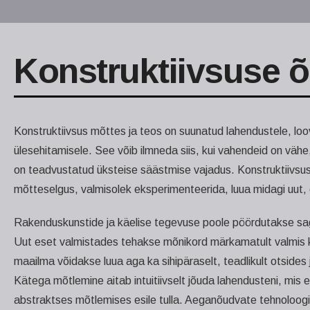
Konstruktiivsuse 
Konstruktiivsus mõttes ja teos on suunatud lahendustele, loov
ülesehitamisele. See võib ilmneda siis, kui vahendeid on vähe,
on teadvustatud üksteise säästmise vajadus. Konstruktiivsus
mõtteselgus, valmisolek eksperimenteerida, luua midagi uut
Rakenduskunstide ja käelise tegevuse poole pöördutakse sa
Uut eset valmistades tehakse mõnikord märkamatult valmis k
maailma võidakse luua aga ka sihipäraselt, teadlikult otsides ja
Kätega mõtlemine aitab intuitiivselt jõuda lahendusteni, mis e
abstraktses mõtlemises esile tulla. Aeganõudvate tehnoloogi