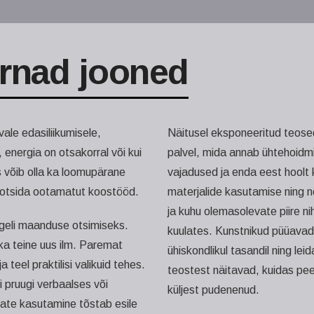
õrnad jooned
ale edasiliikumisele,
Näitusel eksponeeritud teosed k
 energia on otsakorral või kui
palvel, mida annab ühtehoidmi
 võib olla ka loomupärane
vajadused ja enda eest hoolt 
, otsida ootamatut koostööd.
materjalide kasutamise ning ne
ja kuhu olemasolevate piire ni
geli maanduse otsimiseks.
kuulates. Kunstnikud püüavad 
a teine uus ilm. Paremat
ühiskondlikul tasandil ning le
 teel praktilisi valikuid tehes.
teostest näitavad, kuidas pee
i pruugi verbaalses või
küljest pudenenud.
ate kasutamine tõstab esile