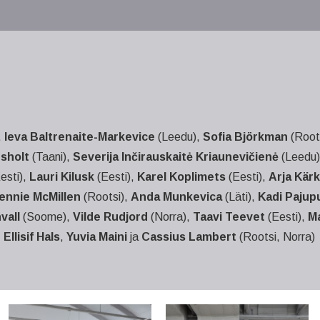
,
Ieva Baltrenaite-Markevice
(Leedu),
Sofia Björkman
(Root
sholt
(Taani),
Severija Inčirauskaitė Kriaunevičienė
(Leedu
esti),
Lauri Kilusk
(Eesti),
Karel Koplimets
(Eesti),
Arja Kär
ennie McMillen
(Rootsi),
Anda Munkevica
(Läti),
Kadi Pajup
vall
(Soome),
Vilde Rudjord
(Norra),
Taavi Teevet
(Eesti),
Ma
,
Ellisif Hals
,
Yuvia Maini
ja
Cassius Lambert
(Rootsi, Norra)