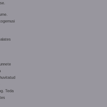
se.
uume.
 kogemusi
 alates
tunnete
a
huvitatud
e
ing. Teda
ates