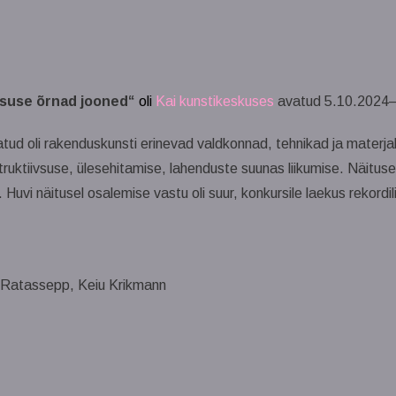
vsuse õrnad jooned“
oli
Kai kunstikeskuses
avatud 5.10.2024–
atud oli rakenduskunsti erinevad valdkonnad, tehnikad ja materja
uktiivsuse, ülesehitamise, lahenduste suunas liikumise. Näitusele
Huvi näitusel osalemise vastu oli suur, konkursile laekus rekordi
 Ratassepp, Keiu Krikmann