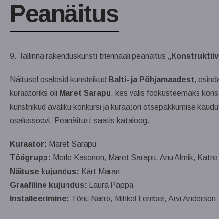
Peanäitus
9. Tallinna rakenduskunsti triennaali peanäitus
„Konstruktii
Näitusel osalesid kunstnikud
Balti- ja Põhjamaadest
, esind
kuraatoriks oli
Maret Sarapu
, kes valis fookusteemaks konstr
kunstnikud avaliku konkursi ja kuraatori otsepakkumise kaudu. 
osalussoovi. Peanäitust saatis kataloog.
Kuraator:
Maret Sarapu
Töögrupp:
Merle Kasonen, Maret Sarapu, Anu Almik, Katre
Näituse kujundus:
Kärt Maran
Graafiline kujundus:
Laura Pappa
Installeerimine:
Tõnu Narro, Mihkel Lember, Arvi Anderson