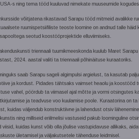
a USA-s ning tema tööd kuuluvad nimekate muuseumide kogudes
nkursside võitjatena rikastavad Sarapu tööd mitmeid avalikke r
aalsete ruumispetsiifiliste teoste loomine on andnud talle häid
osapooltega seotud koostööprojektide elluviimiseks.
 rakenduskunsti triennaali tuumikmeeskonda kuulub Maret Sarapu
tast, 2024. aastal valiti ta triennaali põhinäituse kuraatoriks.
nguks saab Sarapu sageli algimpulsi argielust, ta kasutab palju
tiive ja kordust. Pidades tähtsaks vaimset heaolu ja koostööd 
tuse vahel, pöördub ta viimasel ajal mõtte ja vormi otsingutes k
kirjutamise ja teadvuse voo kuulamise poole. Kuraatorina on ta 
t, kuidas väljendub konstruktiivne ja lahendust otsiv lähenemin
unstis ning milliseid eriilmelisi vastuseid pakub loominguline ots
 viisid, kuidas kunst võib olla jõulise vastupidavuse allikaks, aid
askuste ületamisel ja väljakutsetele tähenduse leidmisel.