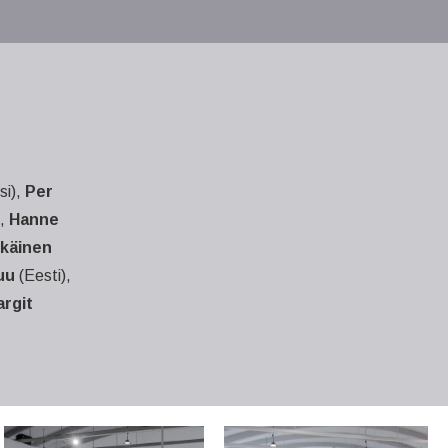
si),
Per
),
Hanne
kkäinen
uu
(Eesti),
rgit