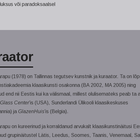
 luksus või paradoksaalsel
aator
apu (1978) on Tallinnas tegutsev kunstnik ja kuraator. Ta on lõ
nstiakadeemia klaasikunsti osakonna (BA 2002, MA 2005) ning
d end nii Eestis kui ka välismaal, millest olulisemateks peab ta
 Glass Center
’is (USA), Sunderlandi Ülikooli klaasikeskuses
annia) ja
GlazenHuis
’is (Belgia).
apu on kureerinud ja korraldanud arvukalt klaasikunstinäitusi Ee
nud grupinäitustel Lätis, Leedus, Soomes, Taanis, Venemaal, S