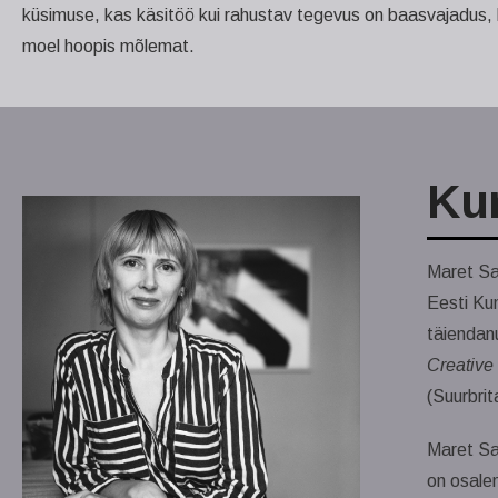
küsimuse, kas käsitöö kui rahustav tegevus on baasvajadus,
moel hoopis mõlemat.
Kur
Maret Sar
Eesti Ku
täiendanu
Creative
(Suurbrit
Maret Sar
on osale