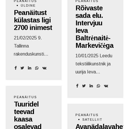
PEANÄITUS
PEANÄITUS
ÜLDINE
Rõivaste
Peanäitust
sada elu.
külastas ligi
Intervjuu
2700 inimest
Ieva
Baltrėnaitė-
21/02/2025 9.
Markevičėga
Tallinna
rakenduskunsti
10/01/2025 Leedu
triennaali
tekstiilikunstnik ja
peanäitust
uurija Ieva
„Konstruktiivsuse
Baltrėnaitė-
õrnad jooned“
Markevičė räägib
külastas Kai
intervjuus
PEANÄITUS
kunstikeskuses
Tuuridel
moekunstnik Karl
teevad
2682 inimest.
Joonas Alamaale,
PEANÄITUS
kaasa
Peanäitust
et meie emade ja
SATELLIIT
osalevad
Avanädalavahetu
täiendas põnev
vanaemade