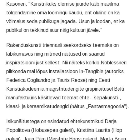
Kasonen. “Kunstnikuks olemise juurde käib maailma
tõlgendamine oma loomingu kaudu, ent oluline on ka
võimalus seda publikuga jagada. Usun ja loodan, et ka
publikul on tekkinud suur nälg kultuuri järele.”
Rakenduskunsti triennaali seekordseks teemaks on
läbikumavus ning mitmed näitused on saanud
inspiratsiooni just sellest. Nii näiteks kerkib Noblessneri
piirkonda mai lõpus installatsioon In-Tangible (autoriks
Federica Cogliandro ja Tauris Reose) ning Eesti
Kunstiakadeemia magistritudengite grupinäitusel Balti
manufaktuuris käsitlevad teemat ehte-, sepakunsti-,
klaasi- ja keraamikatudengid (näitus „Fantasmagooria“).
Isikunäitustega on esindatud ehtekunstnikud Darja
Popolitova (Hobusepea galerii), Kristiina Laurits (Hop
galerii), Jaan Pärn (Meistrite Hoovi galerii), Marta Boan