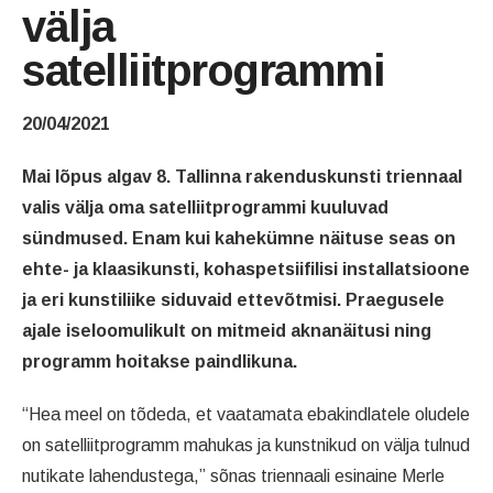
välja
satelliitprogrammi
20/04/2021
Mai lõpus algav 8. Tallinna rakenduskunsti triennaal
valis välja oma satelliitprogrammi kuuluvad
sündmused. Enam kui kahekümne näituse seas on
ehte- ja klaasikunsti, kohaspetsiifilisi installatsioone
ja eri kunstiliike siduvaid ettevõtmisi. Praegusele
ajale iseloomulikult on mitmeid aknanäitusi ning
programm hoitakse paindlikuna.
“Hea meel on tõdeda, et vaatamata ebakindlatele oludele
on satelliitprogramm mahukas ja kunstnikud on välja tulnud
nutikate lahendustega,” sõnas triennaali esinaine Merle