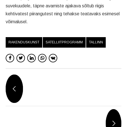
suvekuudele, täpne avamiste ajakava sõltub riigis
kehtivatest piirangutest ning tehakse teatavaks esimesel
võimalusel.
RAKENDUSKUNST
SATELLIITPROGRAMM
TALLINN