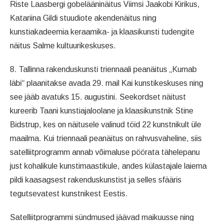
Riste Laasbergi gobelääninäitus Viimsi Jaakobi Kirikus,
Katariina Gildi stuudiote akendenäitus ning
kunstiakadeemia keraamika- ja klaasikunsti tudengite
näitus Salme kultuurikeskuses.
8. Tallinna rakenduskunsti triennaali peanäitus „Kumab
läbi“ plaanitakse avada 29. mail Kai kunstikeskuses ning
see jääb avatuks 15. augustini. Seekordset näitust
kureerib Taani kunstiajaloolane ja klaasikunstnik Stine
Bidstrup, kes on näitusele valinud töid 22 kunstnikult üle
maailma. Kui triennaali peanäitus on rahvusvaheline, siis
satelliitprogramm annab võimaluse pöörata tähelepanu
just kohalikule kunstimaastikule, andes külastajale laiema
pildi kaasagsest rakenduskunstist ja selles sfääris
tegutsevatest kunstnikest Eestis.
Satelliitprogrammi sündmused jäävad maikuusse ning