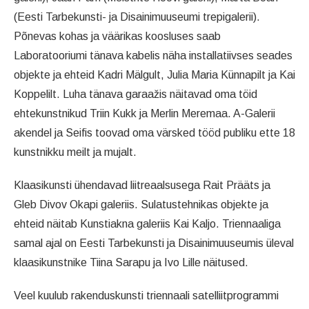
(Eesti Tarbekunsti- ja Disainimuuseumi trepigalerii).
Põnevas kohas ja väärikas koosluses saab
Laboratooriumi tänava kabelis näha installatiivses seades
objekte ja ehteid Kadri Mälgult, Julia Maria Künnapilt ja Kai
Koppelilt. Luha tänava garaažis näitavad oma töid
ehtekunstnikud Triin Kukk ja Merlin Meremaa. A-Galerii
akendel ja Seifis toovad oma värsked tööd publiku ette 18
kunstnikku meilt ja mujalt.
Klaasikunsti ühendavad liitreaalsusega Rait Prääts ja
Gleb Divov Okapi galeriis. Sulatustehnikas objekte ja
ehteid näitab Kunstiakna galeriis Kai Kaljo. Triennaaliga
samal ajal on Eesti Tarbekunsti ja Disainimuuseumis üleval
klaasikunstnike Tiina Sarapu ja Ivo Lille näitused.
Veel kuulub rakenduskunsti triennaali satelliitprogrammi