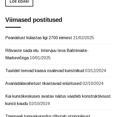
LOE EDASI
Viimased postitused
Peanäitust külastas ligi 2700 inimest
21/02/2025
Rõivaste sada elu. Intervjuu Ieva Baltrėnaitė-
Markevičėga
10/01/2025
Tuuridel teevad kaasa osalevad kunstnikud
03/12/2024
Avanädalavahetust rikastavad eriüritused
02/10/2024
Kai kunstikeskuses avatav näitus vaatleb konstruktiivsust
kunsti kaudu
02/10/2024
Triennaali tunnuskujundus rõhutab otsingulisust