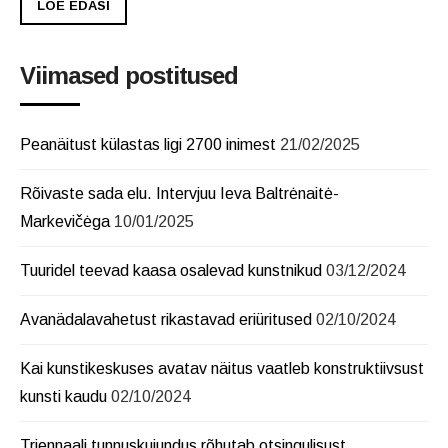
LOE EDASI
Viimased postitused
Peanäitust külastas ligi 2700 inimest
21/02/2025
Rõivaste sada elu. Intervjuu Ieva Baltrėnaitė-
Markevičėga
10/01/2025
Tuuridel teevad kaasa osalevad kunstnikud
03/12/2024
Avanädalavahetust rikastavad eriüritused
02/10/2024
Kai kunstikeskuses avatav näitus vaatleb konstruktiivsust
kunsti kaudu
02/10/2024
Triennaali tunnuskujundus rõhutab otsingulisust