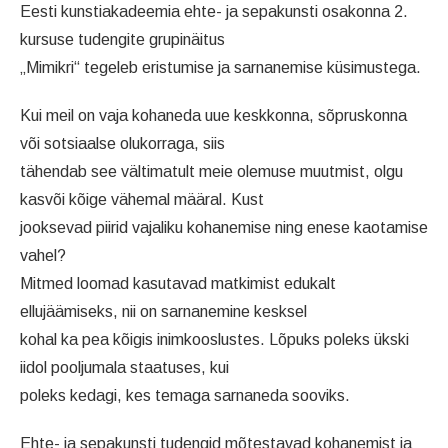
Eesti kunstiakadeemia ehte- ja sepakunsti osakonna 2.
kursuse tudengite grupinäitus
„Mimikri“ tegeleb eristumise ja sarnanemise küsimustega.
Kui meil on vaja kohaneda uue keskkonna, sõpruskonna
või sotsiaalse olukorraga, siis
tähendab see vältimatult meie olemuse muutmist, olgu
kasvõi kõige vähemal määral. Kust
jooksevad piirid vajaliku kohanemise ning enese kaotamise
vahel?
Mitmed loomad kasutavad matkimist edukalt
ellujäämiseks, nii on sarnanemine kesksel
kohal ka pea kõigis inimkooslustes. Lõpuks poleks ükski
iidol pooljumala staatuses, kui
poleks kedagi, kes temaga sarnaneda sooviks.
Ehte- ja sepakunsti tudengid mõtestavad kohanemist ja