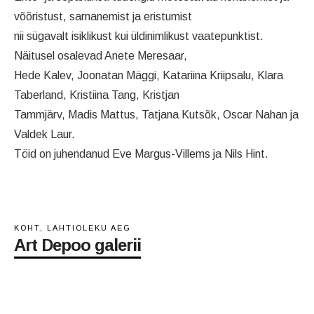
võõristust, sarnanemist ja eristumist
nii sügavalt isiklikust kui üldinimlikust vaatepunktist.
Näitusel osalevad Anete Meresaar,
Hede Kalev, Joonatan Mäggi, Katariina Kriipsalu, Klara
Taberland, Kristiina Tang, Kristjan
Tammjärv, Madis Mattus, Tatjana Kutsõk, Oscar Nahan ja
Valdek Laur.
Töid on juhendanud Eve Margus-Villems ja Nils Hint.
KOHT, LAHTIOLEKU AEG
Art Depoo galerii