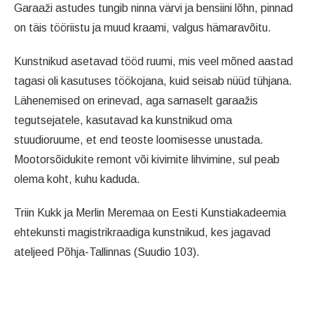
Garaaži astudes tungib ninna värvi ja bensiini lõhn, pinnad
on täis tööriistu ja muud kraami, valgus hämaravõitu.
Kunstnikud asetavad tööd ruumi, mis veel mõned aastad
tagasi oli kasutuses töökojana, kuid seisab nüüd tühjana.
Lähenemised on erinevad, aga sarnaselt garaažis
tegutsejatele, kasutavad ka kunstnikud oma
stuudioruume, et end teoste loomisesse unustada.
Mootorsõidukite remont või kivimite lihvimine, sul peab
olema koht, kuhu kaduda.
Triin Kukk ja Merlin Meremaa on Eesti Kunstiakadeemia
ehtekunsti magistrikraadiga kunstnikud, kes jagavad
ateljeed Põhja-Tallinnas (Suudio 103).