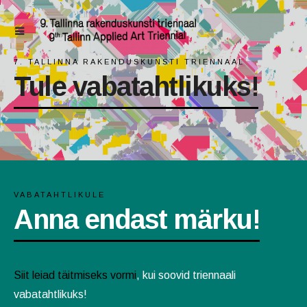
7. TALLINNA RAKENDUSKUNSTI TRIENNAAL
Tule vabatahtlikuks!
VABATAHTLIKULE
Anna endast märku!
Siit leiad täitmiseks vormi
, kui soovid triennaali
vabatahtlikuks!