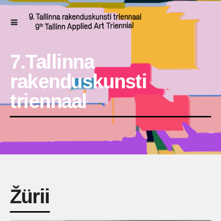
7.Tallinna
rakenduskunsti
triennaal
Žürii