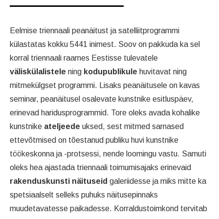
Eelmise triennaali peanäitust ja satelliitprogrammi
külastatas kokku 5441 inimest. Soov on pakkuda ka sel
korral triennaali raames Eestisse tulevatele
väliskülalistele
ning
kodupublikule
huvitavat ning
mitmekülgset programmi. Lisaks peanäitusele on kavas
seminar, peanäitusel osalevate kunstnike esitluspäev,
erinevad haridusprogrammid. Tore oleks avada kohalike
kunstnike
ateljeede
uksed, sest mitmed sarnased
ettevõtmised on tõestanud publiku huvi kunstnike
töökeskonna ja -protsessi, nende loomingu vastu. Samuti
oleks hea ajastada triennaali toimumisajaks erinevaid
rakenduskunsti näituseid
galeriidesse ja miks mitte ka
spetsiaalselt selleks puhuks näitusepinnaks
muudetavatesse paikadesse. Korraldustoimkond tervitab