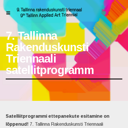
7. Tallinna
Rakenduskunsti
Triennaali
satellitprogramm
Satelliitprogrammi ettepanekute esitamine on
lõppenud!
7. Tallinna Rakenduskunsti Triennaali