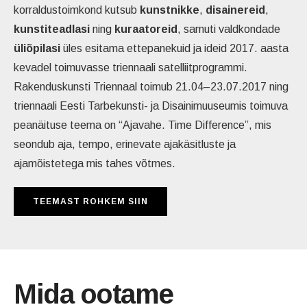
korraldustoimkond kutsub
kunstnikke
,
disainereid
,
kunstiteadlasi
ning
kuraatoreid
, samuti valdkondade
üliõpilasi
üles esitama ettepanekuid ja ideid 2017. aasta
kevadel toimuvasse triennaali satelliitprogrammi.
Rakenduskunsti Triennaal toimub 21.04–23.07.2017 ning
triennaali Eesti Tarbekunsti- ja Disainimuuseumis toimuva
peanäituse teema on “Ajavahe. Time Difference”, mis
seondub aja, tempo, erinevate ajakäsitluste ja
ajamõistetega mis tahes võtmes.
TEEMAST ROHKEM SIIN
Mida ootame