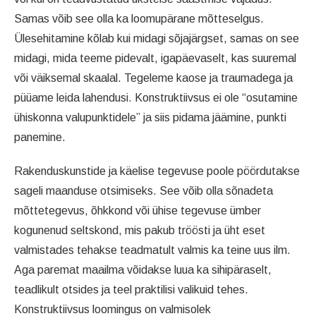
Samas võib see olla ka loomupärane mõtteselgus.
Ülesehitamine kõlab kui midagi sõjajärgset, samas on see
midagi, mida teeme pidevalt, igapäevaselt, kas suuremal
või väiksemal skaalal. Tegeleme kaose ja traumadega ja
püüame leida lahendusi. Konstruktiivsus ei ole “osutamine
ühiskonna valupunktidele” ja siis pidama jäämine, punkti
panemine.
Rakenduskunstide ja käelise tegevuse poole pöördutakse
sageli maanduse otsimiseks. See võib olla sõnadeta
mõttetegevus, õhkkond või ühise tegevuse ümber
kogunenud seltskond, mis pakub tröösti ja üht eset
valmistades tehakse teadmatult valmis ka teine uus ilm.
Aga paremat maailma võidakse luua ka sihipäraselt,
teadlikult otsides ja teel praktilisi valikuid tehes.
Konstruktiivsus loomingus on valmisolek