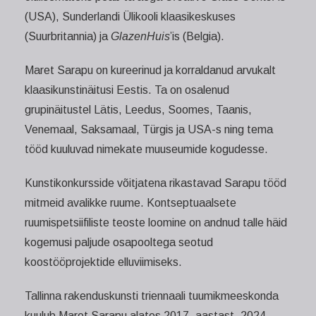
(USA), Sunderlandi Ülikooli klaasikeskuses
(Suurbritannia) ja
GlazenHuis
’is (Belgia).
Maret Sarapu on kureerinud ja korraldanud arvukalt
klaasikunstinäitusi Eestis. Ta on osalenud
grupinäitustel Lätis, Leedus, Soomes, Taanis,
Venemaal, Saksamaal, Türgis ja USA-s ning tema
tööd kuuluvad nimekate muuseumide kogudesse.
Kunstikonkursside võitjatena rikastavad Sarapu tööd
mitmeid avalikke ruume. Kontseptuaalsete
ruumispetsiifiliste teoste loomine on andnud talle häid
kogemusi paljude osapooltega seotud
koostööprojektide elluviimiseks.
Tallinna rakenduskunsti triennaali tuumikmeeskonda
kuulub Maret Sarapu alates 2017. aastast, 2024.