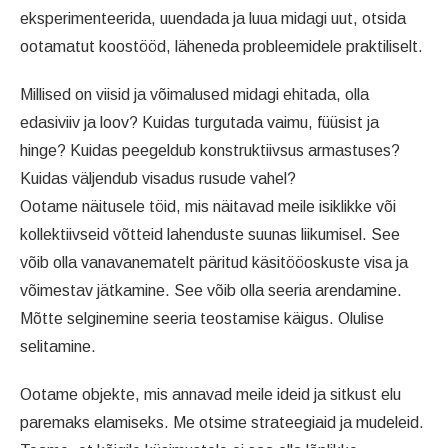
eksperimenteerida, uuendada ja luua midagi uut, otsida
ootamatut koostööd, läheneda probleemidele praktiliselt.
Millised on viisid ja võimalused midagi ehitada, olla
edasiviiv ja loov? Kuidas turgutada vaimu, füüsist ja
hinge? Kuidas peegeldub konstruktiivsus armastuses?
Kuidas väljendub visadus rusude vahel?
Ootame näitusele töid, mis näitavad meile isiklikke või
kollektiivseid võtteid lahenduste suunas liikumisel. See
võib olla vanavanematelt päritud käsitööoskuste visa ja
võimestav jätkamine. See võib olla seeria arendamine.
Mõtte selginemine seeria teostamise käigus. Olulise
selitamine.
Ootame objekte, mis annavad meile ideid ja sitkust elu
paremaks elamiseks. Me otsime strateegiaid ja mudeleid.