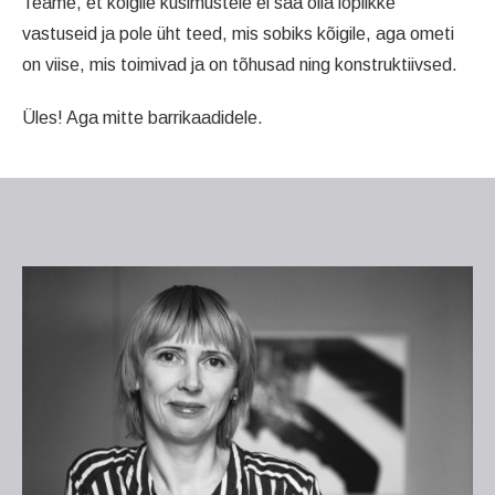
Teame, et kõigile küsimustele ei saa olla lõplikke
vastuseid ja pole üht teed, mis sobiks kõigile, aga ometi
on viise, mis toimivad ja on tõhusad ning konstruktiivsed.
Üles! Aga mitte barrikaadidele.