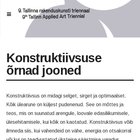
Konstruktiivsuse
õrnad jooned
Konstruktiivsus on midagi selget, sirget ja optimaalset.
Kõik ülearune on küljest pudenenud. See on mõttes ja
teos, mis on suunatud arengule, loovale edasiliikumisele,
ülesehitamisele, kui kõik on kaotatud. Konstruktiivsus võib
ilmneda siis, kui vahendeid on vähe, energia on otsakorral
või kui on teadvustatud üksteise säästmise vajadus.