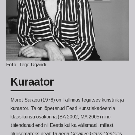
Foto: Terje Ugandi
Kuraator
Maret Sarapu (1978) on Tallinnas tegutsev kunstnik ja
kuraator. Ta on lõpetanud Eesti Kunstiakadeemia
klaasikunsti osakonna (BA 2002, MA 2005) ning
täiendanud end nii Eestis kui ka välismaal, millest
olulisemateks peab ta aega
Creative Glass Center
’is