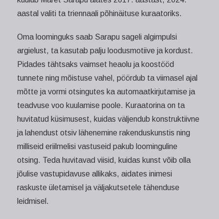
aastal valiti ta triennaali põhinäituse kuraatoriks.
Oma loominguks saab Sarapu sageli algimpulsi
argielust, ta kasutab palju loodusmotiive ja kordust.
Pidades tähtsaks vaimset heaolu ja koostööd
tunnete ning mõistuse vahel, pöördub ta viimasel ajal
mõtte ja vormi otsingutes ka automaatkirjutamise ja
teadvuse voo kuulamise poole. Kuraatorina on ta
huvitatud küsimusest, kuidas väljendub konstruktiivne
ja lahendust otsiv lähenemine rakenduskunstis ning
milliseid eriilmelisi vastuseid pakub loominguline
otsing. Teda huvitavad viisid, kuidas kunst võib olla
jõulise vastupidavuse allikaks, aidates inimesi
raskuste ületamisel ja väljakutsetele tähenduse
leidmisel.