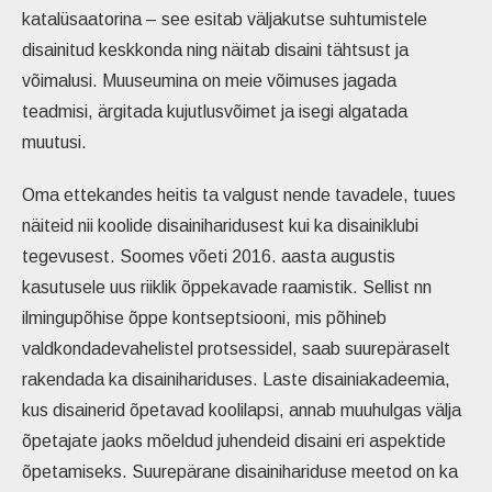
katalüsaatorina – see esitab väljakutse suhtumistele
disainitud keskkonda ning näitab disaini tähtsust ja
võimalusi. Muuseumina on meie võimuses jagada
teadmisi, ärgitada kujutlusvõimet ja isegi algatada
muutusi.
Oma ettekandes heitis ta valgust nende tavadele, tuues
näiteid nii koolide disainiharidusest kui ka disainiklubi
tegevusest. Soomes võeti 2016. aasta augustis
kasutusele uus riiklik õppekavade raamistik. Sellist nn
ilmingupõhise õppe kontseptsiooni, mis põhineb
valdkondadevahelistel protsessidel, saab suurepäraselt
rakendada ka disainihariduses. Laste disainiakadeemia,
kus disainerid õpetavad koolilapsi, annab muuhulgas välja
õpetajate jaoks mõeldud juhendeid disaini eri aspektide
õpetamiseks. Suurepärane disainihariduse meetod on ka