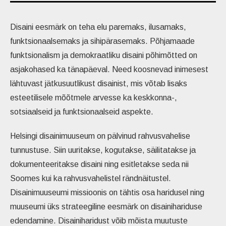
Disaini eesmärk on teha elu paremaks, ilusamaks,
funktsionaalsemaks ja sihipärasemaks. Põhjamaade
funktsionalism ja demokraatliku disaini põhimõtted on
asjakohased ka tänapäeval. Need koosnevad inimesest
lähtuvast jätkusuutlikust disainist, mis võtab lisaks
esteetilisele mõõtmele arvesse ka keskkonna-,
sotsiaalseid ja funktsionaalseid aspekte.
Helsingi disainimuuseum on pälvinud rahvusvahelise
tunnustuse. Siin uuritakse, kogutakse, säilitatakse ja
dokumenteeritakse disaini ning esitletakse seda nii
Soomes kui ka rahvusvahelistel rändnäitustel.
Disainimuuseumi missioonis on tähtis osa haridusel ning
muuseumi üks strateegiline eesmärk on disainihariduse
edendamine. Disainiharidust võib mõista muutuste