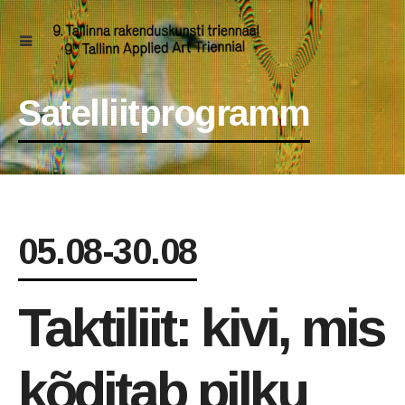
Satelliitprogramm
05.08-30.08
Taktiliit: kivi, mis
kõditab pilku