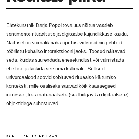
Ehtekunstnik Darja Popolitova uus näitus vaatleb
sentimente rituaalsuse ja digitaalse kujundlikkuse kaudu.
Näitusel on võimalik näha õpetus-videosid ning ehteid-
tööriistu kehalise interaktsiooni jaoks. Teosed näitavad
seda, kuidas suurendada enesekindlust või valmistada
ehet ise ja kinkida see oma kallimale. Sellised
universaalsed soovid sobituvad rituaalse käitumise
konteksti, mille osaliseks saavad kõik kaasaegsed
inimesed, kes materiaalsete (sealhulgas ka digitaalsete)
objektidega suhestuvad.
KOHT, LAHTIOLEKU AEG