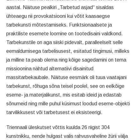
aastal. Näituse pealkiri „Tarbetud asjad“ sisaldas
ühteaegu nii provokatsiooni kui võtit kaasaegse
tarbekunsti mõtestamiseks. Funktsionaalsete ja
praktiliste esemete loomine on tootedisaini valdkond.
Tarbekunstile on aga siiski pidevalt, paralleelselt selle
eemaldumisega tarbelisusest, esitatud tingimusi, milleks
ja milline ta peab olema ning kõige sagedamini on tema
missioonina nähtud alternatiivi disainitud
massitarbekaubale. Näituse eesmärk oli tuua vaatajani
tarbekunst, rõhuga sõna teisel poolel, see on eelkõige
eseme- ja materjalikunst, mis esitab ideid ja edastab
sõnumeid ning mille puhul küsimust loodud eseme-objekti
tarvilikkusest või tarbetusest ei eksisteerigi.
Triennaali üleskutset võttis kuulda 26 riigist 304
kunstnikku, nende hulgast valis rahvusvaheline žürii välja