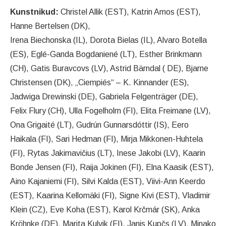
Kunstnikud:
Christel Allik (EST), Katrin Amos (EST),
Hanne Bertelsen (DK),
Irena Biechonska (IL), Dorota Bielas (IL), Alvaro Botella
(ES), Eglé-Ganda Bogdaniené (LT), Esther Brinkmann
(CH), Gatis Buravcovs (LV), Astrid Bärndal ( DE), Bjarne
Christensen (DK), „Ciempiés“ – K. Kinnander (ES),
Jadwiga Drewinski (DE), Gabriela Felgenträger (DE),
Felix Flury (CH), Ulla Fogelholm (FI), Elita Freimane (LV),
Ona Grigaité (LT), Gudrún Gunnarsdóttir (IS), Eero
Haikala (FI), Sari Hedman (FI), Mirja Mikkonen-Huhtela
(FI), Rytas Jakimavičius (LT), Inese Jakobi (LV), Kaarin
Bonde Jensen (FI), Raija Jokinen (FI), Elna Kaasik (EST),
Aino Kajaniemi (FI), Silvi Kalda (EST), Viivi-Ann Keerdo
(EST), Kaarina Kellomäki (FI), Signe Kivi (EST), Vladimir
Klein (CZ), Eve Koha (EST), Karol Krčmár (SK), Anka
Kröhnke (DE), Marita Kulvik (FI), Janis Kupčs (LV), Minako