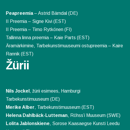
Peapreemia
– Astrid Bärndal (DE)
II Preemia – Signe Kivi (EST)
II Preemia – Timo Rytkönen (FI)
Tallinna linna preemia – Kaie Parts (EST)
Äramärkimine, Tarbekunstimuuseumi ostupreemia – Kaire
Rannik (EST)
Žürii
Nils Jockel
, žürii esimees, Hamburgi
Tarbekunstimuuseum (DE)
Merike Alber
, Tarbekunstimuuseum (EST)
Helena Dahlbäck-Lutteman
, Röhss’i Muuseum (SWE)
Lolita Jablonskiene
, Sorose Kaasaegse Kunsti Leedu