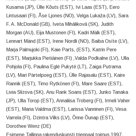
Kusama (JP), Ülle Kõuts (EST), Ivi Laas (EST), Eero
Lintusaari (FI), Åse Ljones (NO), Velga Lukaža (LV), Sara
F. A. McDonald (GB), Iveta Miháliková (SK), Judith
Morgan (AU), Eija Mustonen (FI), Kadri Mälk (EST),
Lennart Mänd (EST), Irene Nordli (NO), Baiba Osíte (LV),
Marja Palmujoki (FI), Kaie Parts, (EST), Katrin Pere
(EST), Marjukka Pietiäinen (FI) ,Valda Podkalne (LV), Ulla
Pohjola (FI), Paulina Eglé Pukyté (LT), Zaiga Putrama
(LV), Mari Pärtelpoeg (EST), Ülle Rajasalu (EST), Kaire
Rannik (EST), Timo Rytkönen (FI), Mare Saare (EST),
Livia Slizova (SK), Anu Rank Soans (EST), Junko Tanaka
(JP), Ulla Torop (EST), Annaliisa Troberg (FI), Irmeli Vaher
(EST), Maria Valdma (EST), Larissa Vanninen (FI), Vesa
Varrela (FI), Dzintra Vilks (LV), Õnne Õunap (EST),
Dorothee Wenz (DE)
Esimene Tallinna rakenduskunsti triennaal toimus 1997.